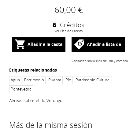
60,00 €
6
Créditos
Ver Plan de Precios
Añadir a la cesta
Añadir a lista de
deseos
Consultar condicións de uso y compra
Etiquetas relacionadas
Agua
Patrimonio
Puente
Río
Patrimonio Cultural
Pontevedra
Aéreas sobre el río Verdugo.
Más de la misma sesión