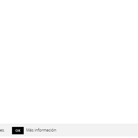
es.
Más información
OK