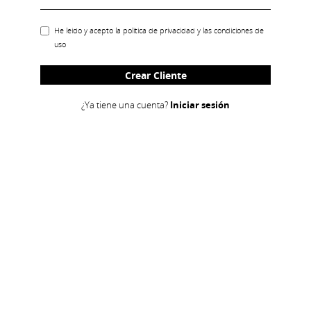
He leido y acepto la
política de privacidad
y las
condiciones de
uso
¿Ya tiene una cuenta?
Iniciar sesión