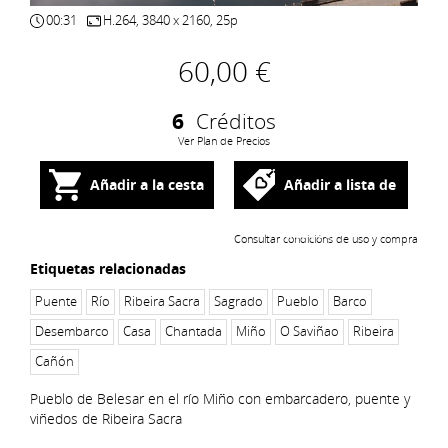
00:31
H.264, 3840 x 2160, 25p
60,00 €
6
Créditos
Ver Plan de Precios
Añadir a la cesta
Añadir a lista de
deseos
Consultar condicións de uso y compra
Etiquetas relacionadas
Puente
Río
Ribeira Sacra
Sagrado
Pueblo
Barco
Desembarco
Casa
Chantada
Miño
O Saviñao
Ribeira
Cañón
Pueblo de Belesar en el río Miño con embarcadero, puente y
viñedos de Ribeira Sacra