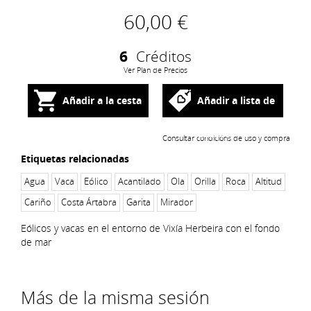
60,00 €
6
Créditos
Ver Plan de Precios
Añadir a la cesta
Añadir a lista de
deseos
Consultar condicións de uso y compra
Etiquetas relacionadas
Agua
Vaca
Eólico
Acantilado
Ola
Orilla
Roca
Altitud
Cariño
Costa Ártabra
Garita
Mirador
Eólicos y vacas en el entorno de Vixía Herbeira con el fondo
de mar
Más de la misma sesión