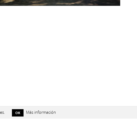
es.
Más información
OK
El proyecto