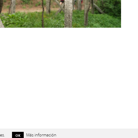
es.
Más información
OK