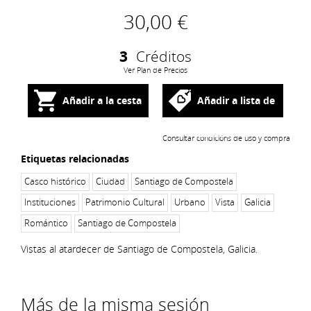
30,00 €
3
Créditos
Ver Plan de Precios
Añadir a la cesta
Añadir a lista de
deseos
Consultar condicións de uso y compra
Etiquetas relacionadas
Casco histórico
Ciudad
Santiago de Compostela
Instituciones
Patrimonio Cultural
Urbano
Vista
Galicia
Romántico
Santiago de Compostela
Vistas al atardecer de Santiago de Compostela, Galicia.
Más de la misma sesión