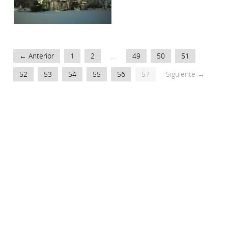
← Anterior
1
2
…
49
50
51
52
53
54
55
56
57
Siguiente →