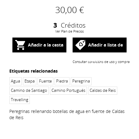
30,00 €
3
Créditos
Ver Plan de Precios
Añadir a la cesta
Añadir a lista de
deseos
Consultar condicións de uso y compra
Etiquetas relacionadas
Agua
Etapa
Fuente
Piedra
Peregrina
Camino de Santiago
Camino Portugués
Caldas de Reis
Travelling
Peregrinas rellenando botellas de agua en fuente de Caldas
de Reis